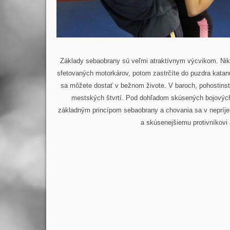
Základy sebaobrany sú veľmi atraktívnym výcvikom. Nikt
sfetovaných motorkárov, potom zastrčíte do puzdra katanu 
sa môžete dostať v bežnom živote. V baroch, pohostins
mestských štvrtí. Pod dohľadom skúsených bojových
základným princípom sebaobrany a chovania sa v nepríjemn
a skúsenejšiemu protivníkovi