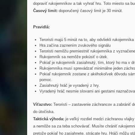
dopraviť rukojemníkov a tak vyhrať hru. Toto miesto sa bu
Časový limit:
doporučený časový limit je 30 minút.
Pravidlá:
Teroristi majú 5 minút na to, aby odvliekli rukojemník
Hra začína zaznením zvukového signálu
Teroristi nemôžu premiestniť rukojemníka z vyznačenej
Rukojemník sa nemôže pokúsiť o útek.
Pokiaľ je rukojemník zasiahnutý, tím, ktorý ho ma v dr
Rukojemníka musí sprevádzať minimálne jeden záchran
Pokiaľ rukojemník zostane z akéhokoľvek dôvodu sám
pomoc.
Zasiahnutý hráč je vyradený z hry.
Vyradený hráč nesmie slovami ani gestami naznačovať 
Víťazstvo:
Teroristi – zastavenie záchrancov a zabrániť d
do útočiska.
Taktická výhoda:
je veľký rozdiel medzi záchranou vlajky
a nemôže sa za teba schovávať. Musíte chrániť rukojemní
pretože pokiaľ ho zasiahnete, strácate hru. Hráči môžu st