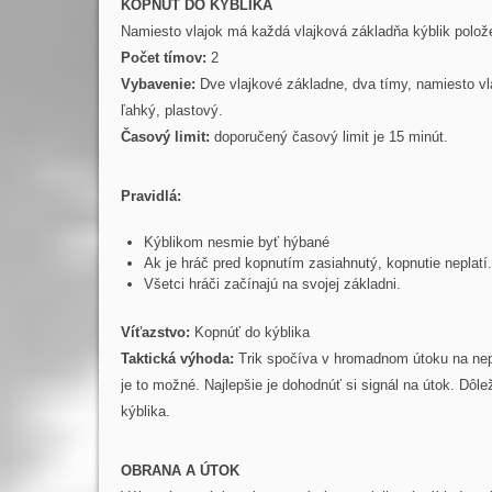
KOPNÚŤ DO KÝBLIKA
Namiesto vlajok má každá vlajková základňa kýblik polože
Počet tímov:
2
Vybavenie:
Dve vlajkové základne, dva tímy, namiesto vlaj
ľahký, plastový.
Časový limit:
doporučený časový limit je 15 minút.
Pravidlá:
Kýblikom nesmie byť hýbané
Ak je hráč pred kopnutím zasiahnutý, kopnutie neplatí.
Všetci hráči začínajú na svojej základni.
Víťazstvo:
Kopnúť do kýblika
Taktická výhoda:
Trik spočíva v hromadnom útoku na nepr
je to možné. Najlepšie je dohodnúť si signál na útok. Dôle
kýblika.
OBRANA A ÚTOK