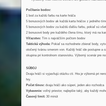
Počítanie bodov:
1 bod za každú farbu na karte hráča
5 bonusových bodov ak každá karta hráčov z jedného tím
5 bonusových bodov za každú ďalšiu farbu, pokiaľ sú vše
2 bonusové body pre každého člena tímu, ktorý má na kar
Víťazstvo:
Tím s najväčším počtom bodov
Taktická výhoda:
Pokiaľ sa rozhodnete zbierať body, vytv
otočený tvárou smerom von. Každý hráč ide postupne a o
skupina pri kontrolnom stanovisku. Výborný scenár pre no
SÚBOJ
Dvaja hráči si vyjasňujú otázku cti. Hra je výborná pri n
hry.
Počet tímov:
dvaja hráči ako súperi, jeden ako rozhodca
Vybavenie:
voľný priestor, najlepšie taký, aby každý moh
Časový limit:
30 minút