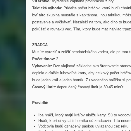
Víťazstvo:
Vyradenie kapitána protihráčov z hry.
Taktická výhoda:
Prideľte počet hráčov, ktorý budú chráni
byť táto skupina neustále s kapitánom. Inou taktikou môž
postavenie a vyčkávať. Nezáleží na tom, ako dlho to bude 
pokúšať o rovnakú vec. Tím, ktorý bude mať najviac trpezl
ZRADCA
Musíte vyraziť a zničiť nepriateľského vodcu, ale pri tom 
Počet tímov:
2
Vybavenie:
Dve vlajkové základne ako štartovacie stanov
doplnia o ďalšie ľubovoľné karty, aby celkový počet hráčov
bude jeden kráľ a jeden horník. Z uvedeného balíčka si p
Časový limit:
doporučený časový limit je 30-45 minút
Pravidlá:
Iba hráči, ktorý majú kráľov ukážu karty. Sú to vodcovi
Hráči, ktorí si vytiahli horníka sú zradcovia. Títo nesm
Vodcovia budú označený páskou uviazanou cez reku.