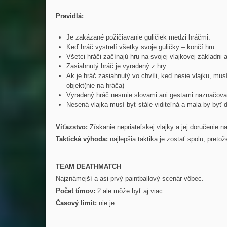
Pravidlá:
Je zakázané požičiavanie guličiek medzi hráčmi.
Keď hráč vystrelí všetky svoje guličky – končí hru.
Všetci hráči začínajú hru na svojej vlajkovej základni
Zasiahnutý hráč je vyradený z hry.
Ak je hráč zasiahnutý vo chvíli, keď nesie vlajku, musí
objekt(nie na hráča)
Vyradený hráč nesmie slovami ani gestami naznačovať 
Nesená vlajka musí byť stále viditeľná a mala by byť 
Víťazstvo:
Získanie nepriateľskej vlajky a jej doručenie 
Taktická výhoda:
najlepšia taktika je zostať spolu, pretož
TEAM DEATHMATCH
Najznámejší a asi prvý paintballový scenár vôbec.
Počet tímov:
2 ale môže byť aj viac
Časový limit:
nie je