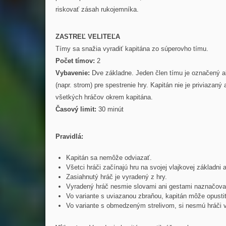
riskovať zásah rukojemníka.
ZASTREĽ VELITEĽA
Tímy sa snažia vyradiť kapitána zo súperovho tímu.
Počet tímov:
2
Vybavenie:
Dve základne. Jeden člen tímu je označený ak
(napr. strom) pre spestrenie hry. Kapitán nie je priviazan
všetkých hráčov okrem kapitána.
Časový limit:
30 minút
Pravidlá:
Kapitán sa nemôže odviazať.
Všetci hráči začínajú hru na svojej vlajkovej základni
Zasiahnutý hráč je vyradený z hry.
Vyradený hráč nesmie slovami ani gestami naznačovať 
Vo variante s uviazanou zbraňou, kapitán môže opustiť
Vo variante s obmedzeným strelivom, si nesmú hráči v