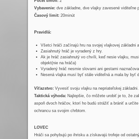
Počet tímov:
2
Vybavenie:
dve základne, dve vlajky zavesené viditeľne p
Časový limit:
20minút
Pravidlá:
Všetci hráči začínajú hru na svojej vlajkovej základni
Zasiahnutý hráč je vyradený z hry.
Ak je hráč zasiahnutý vo chvíli, keď nesie vlajku, musí
objekt(nie na hráča)
Vyradený hráč nesmie slovami ani gestami naznačovať
Nesená vlajka musí byť stále viditeľná a mala by byť 
Víťazstvo:
Vyvesiť svoju vlajku na nepriateľskej základni.
Taktická výhoda:
Najlepšie, čo môžete urobiť je to, že za
aspoň dvoch hráčov, ktorí ho budú strážiť a brániť a určit
ochrancu sa svojim chrbtom.
LOVEC
Hráči sa pohybujú po ihrisku a získavajú trofeje od ostatn