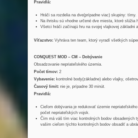
Pravidlá:
Hráči sa rozdelia na dve(prípadne viac) skupiny: tímy.
Na ihrisku sú vhodne určené dve miesta, ktoré slúžia 
Všetci hráči začínajú hru na svojej vlajkovej základni
Víťazstvo:
Vyhráva ten team, ktorý vyradí všetkých súpe
CONQUEST MOD – CM – Dobývanie
Obsadzovanie nepriateľského územia.
Počet tímov:
2
Vybavenie:
kontrolné body(základne) alebo vlajky, ošetro
Časový limit:
nie je, prípadne 30 minút.
Pravidlá:
Cieľom dobývania je redukovať územie nepriateľského 
počet nepriateľských vojsk.
Čím má váš tím viac kontrolných bodov obsadených tým
vašim cieľom týchto kontrolných bodov obsadiť a ubráni