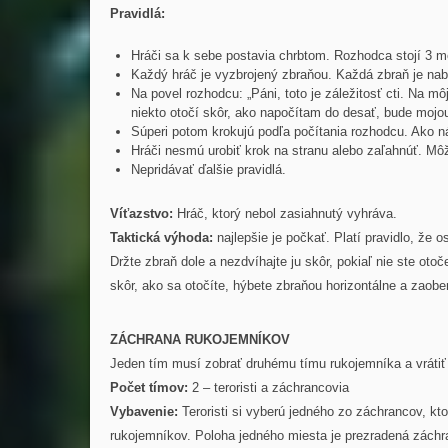
Pravidlá:
Hráči sa k sebe postavia chrbtom. Rozhodca stojí 3 m
Každý hráč je vyzbrojený zbraňou. Každá zbraň je nabit
Na povel rozhodcu: „Páni, toto je záležitosť cti. Na mô
niekto otočí skôr, ako napočítam do desať, bude mojou
Súperi potom krokujú podľa počítania rozhodcu. Ako náh
Hráči nesmú urobiť krok na stranu alebo zaľahnúť. Mô
Nepridávať ďalšie pravidlá.
Víťazstvo:
Hráč, ktorý nebol zasiahnutý vyhráva.
Taktická výhoda:
najlepšie je počkať. Platí pravidlo, že o
Držte zbraň dole a nezdvíhajte ju skôr, pokiaľ nie ste oto
skôr, ako sa otočíte, hýbete zbraňou horizontálne a zaober
ZÁCHRANA RUKOJEMNÍKOV
Jeden tím musí zobrať druhému tímu rukojemníka a vrátiť
Počet tímov:
2 – teroristi a záchrancovia
Vybavenie:
Teroristi si vyberú jedného zo záchrancov, kt
rukojemníkov. Poloha jedného miesta je prezradená záchra