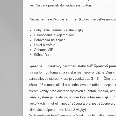
hier. Na celý priebeh dohliadajú inštruktori.
Poznáme niekoľko variant hier (ktorých je veľké množ
Dobývanie územia/ Zajatie vlajky
Oslobodenie rukojemníkov
Poľovačka na zajaca
Lovci a trofeje
Ochrana VIP
Súboj/ Duel
Speedball, ihriskový paintball alebo tiež športový pain
hrá sa formou turnaja na ihrisku rozmerov približne 35m 
paintballovou sieťou, ktorá je vysoká cca 3 – 6m. Čím je
inštruktáž o manipulácii s paintballovou zbraňou, bezpečn
pričom každý hráč dostane vybavenie (zbraň, maska, ochr
herný systém je na vlajky, pričom každý tím má vlajku um
niekoľkých minút eliminovať súpera a preniesť súperovu vl
eliminácie súpera – tzv. krádež vlajky)
Ďalší podobný herný systém je Xball, kde je vlajka umiestn