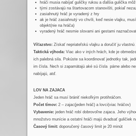
hráči musia nabíjať guličky rukou a ďalšia gulička môž
tými zostávajú na štartovacom stanovišti, pokiaľ nezaz
zasiahnutý hráč je vyradený z hry
ak je hráč zasiahnutý vo chvíli, keď nesie vlajku, musí
objekt(nie na hráča)
vyradený hráč nesmie slovami ani gestami naznačovať
Víťazstvo:
Získať nepriateľskú vlajku a doručiť ju vlastnú
Taktická výhoda:
Viac ako v iných hrách, kde je obmedzen
ich palebná sila. Pokúste sa koordinovať jednotky tak, jedn
im čísla. Nech si zapamätajú aké sú čísla párne alebo n
nabíjajú, atď.
LOV NA ZAJACA
Jeden hráč sa musí brániť niekoľkým protihráčom.
Počet tímov:
2 – zajac(jeden hráč) a lovci(viac hráčov)
Vybavenie:
jeden hráč robí dobrovoľne zajaca. Jeho výh
množstvo munície a ostatní hráči majú dvadsať guličiek n
Časový limit:
doporučený časový limit je 20 minút