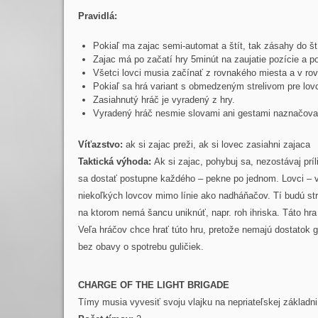
Pravidlá:
Pokiaľ ma zajac semi-automat a štít, tak zásahy do št
Zajac má po začatí hry 5minút na zaujatie pozície a po
Všetci lovci musia začínať z rovnakého miesta a v r
Pokiaľ sa hrá variant s obmedzeným strelivom pre lovc
Zasiahnutý hráč je vyradený z hry.
Vyradený hráč nesmie slovami ani gestami naznačovať
Víťazstvo:
ak si zajac preži, ak si lovec zasiahni zajaca
Taktická výhoda:
Ak si zajac, pohybuj sa, nezostávaj pr
sa dostať postupne každého – pekne po jednom. Lovci – vy
niekoľkých lovcov mimo línie ako nadháňačov. Tí budú stri
na ktorom nemá šancu uniknúť, napr. roh ihriska. Táto hra
Veľa hráčov chce hrať túto hru, pretože nemajú dostatok gu
bez obavy o spotrebu guličiek.
CHARGE OF THE LIGHT BRIGADE
Tímy musia vyvesiť svoju vlajku na nepriateľskej základni