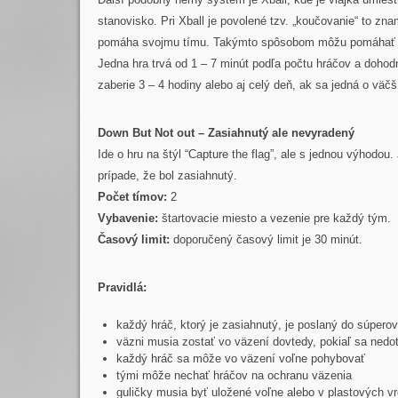
stanovisko. Pri Xball je povolené tzv. „koučovanie“ to z
pomáha svojmu tímu. Takýmto spôsobom môžu pomáhať a
Jedna hra trvá od 1 – 7 minút podľa počtu hráčov a dohod
zaberie 3 – 4 hodiny alebo aj celý deň, ak sa jedná o väčší
Down But Not out – Zasiahnutý ale nevyradený
Ide o hru na štýl “Capture the flag”, ale s jednou výhodo
prípade, že bol zasiahnutý.
Počet tímov:
2
Vybavenie:
štartovacie miesto a vezenie pre každý tým.
Časový limit:
doporučený časový limit je 30 minút.
Pravidlá:
každý hráč, ktorý je zasiahnutý, je poslaný do súpero
väzni musia zostať vo väzení dovtedy, pokiaľ sa nedo
každý hráč sa môže vo väzení voľne pohybovať
tými môže nechať hráčov na ochranu väzenia
guličky musia byť uložené voľne alebo v plastových v