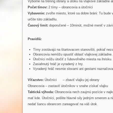
Výborné na tréning obrany a útoku na vlajkové základne al
Počet tímov:
2 tímy – obrancovia a útočníci
Vybavenie:
zvoľte miesto, ktoré sa dobre bráni: Tu bud
určite túto základňu.
Časový limit:
doporučené – 10minút, možné meniť v závislo
Pravidlá:
Tímy zostávajú na štartovacom stanovišti, pokiaľ neza
Obrancovia nemôžu opustiť oblasť vlajkovej základne.
Útočníci môžu útočiť z ľubovoľného miesta na ihrisku.
Zasiahnutý hráč je vyradený z hry.
Vyradený hráč nesmie slovami ani gestami naznačovať 
Víťazstvo:
Útočníci – zbaviť vlajku jej obrany
Obrancovia – zastaviť útočníkov v snahe získať vlajku
Taktická výhoda:
Obrancovia nech zaujmú pozície v najkr
mať kde. Útočníci, pošlite hlavné sily jedným smerom a 
nedať šancu obrancom zareagovať na váš útok.