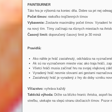
PAINTBURNER
Táto hra je výborná na koniec dňa. Dobre sa pri nej odrea
Počet tímov:
niekoľko trojčlenných tímov
Vybavenie:
Zostavte maximálny počet tímov. Vyradení hrá
na nový tím. Tímy začínajú na rôznych miestach na ihrisk
Časový limit:
doporučený časový limit je 30 minút
Pravidlá:
Ako náhle je hráč zasiahnutý, odchádza na vyznačené
Ak sú na vyznačenom mieste viac ako traja hráči, zap
Všetci hráči musia začínať hru na svojej vlajkovej zák
Vyradený hráč nesmie slovami ani gestami naznačovať 
Zasiahnutý hráč je vyradený z hry do doby vzniku nov
Víťazstvo:
vyhráva každý
Taktická výhoda:
Držte sa blízko hraníc ihriska, aspoň b
streľbu, utekajte na slepú stranu útočiacich tímov. Pozor 