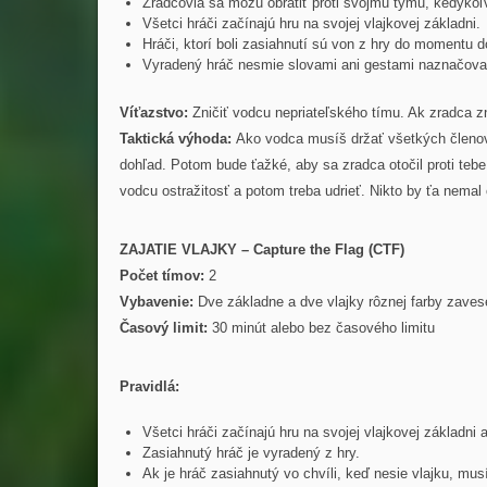
Zradcovia sa môžu obrátiť proti svojmu týmu, kedykoľ
Všetci hráči začínajú hru na svojej vlajkovej základni.
Hráči, ktorí boli zasiahnutí sú von z hry do momentu d
Vyradený hráč nesmie slovami ani gestami naznačovať 
Víťazstvo:
Zničiť vodcu nepriateľského tímu. Ak zradca zn
Taktická výhoda:
Ako vodca musíš držať všetkých členov 
dohľad. Potom bude ťažké, aby sa zradca otočil proti teb
vodcu ostražitosť a potom treba udrieť. Nikto by ťa nemal
ZAJATIE VLAJKY – Capture the Flag (CTF)
Počet tímov:
2
Vybavenie:
Dve základne a dve vlajky rôznej farby zaves
Časový limit:
30 minút alebo bez časového limitu
Pravidlá:
Všetci hráči začínajú hru na svojej vlajkovej základni
Zasiahnutý hráč je vyradený z hry.
Ak je hráč zasiahnutý vo chvíli, keď nesie vlajku, musí