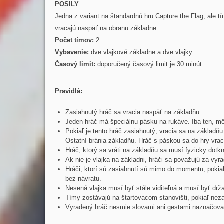
POSILY
Jedna z variant na štandardnú hru Capture the Flag, ale tí
vracajú naspäť na obranu základne.
Počet tímov:
2
Vybavenie:
dve vlajkové základne a dve vlajky.
Časový limit:
doporučený časový limit je 30 minút.
Pravidlá:
Zasiahnutý hráč sa vracia naspäť na základňu
Jeden hráč má špeciálnu pásku na rukáve. Iba ten, mô
Pokiaľ je tento hráč zasiahnutý, vracia sa na základňu
Ostatní bránia základňu. Hráč s páskou sa do hry vrac
Hráč, ktorý sa vráti na základňu sa musí fyzicky dotk
Ak nie je vlajka na základni, hráči sa považujú za vy
Hráči, ktorí sú zasiahnutí sú mimo do momentu, pokiaľ
bez návratu.
Nesená vlajka musí byť stále viditeľná a musí byť drž
Tímy zostávajú na štartovacom stanovišti, pokiaľ neza
Vyradený hráč nesmie slovami ani gestami naznačovať 