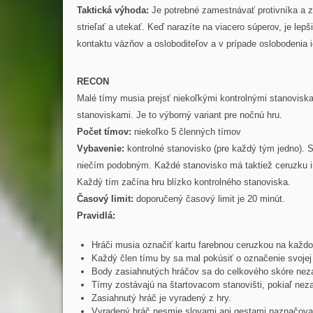
Taktická výhoda:
Je potrebné zamestnávať protivníka a za
strieľať a utekať. Keď narazíte na viacero súperov, je lep
kontaktu väzňov a osloboditeľov a v prípade oslobodenia ic
RECON
Malé tímy musia prejsť niekoľkými kontrolnými stanoviska
stanoviskami. Je to výborný variant pre nočnú hru.
Počet tímov:
niekoľko 5 členných tímov
Vybavenie:
kontrolné stanovisko (pre každý tým jedno). 
niečím podobným. Každé stanovisko má taktiež ceruzku in
Každý tím začína hru blízko kontrolného stanoviska.
Časový limit:
doporučený časový limit je 20 minút.
Pravidlá:
Hráči musia označiť kartu farebnou ceruzkou na každ
Každý člen tímu by sa mal pokúsiť o označenie svojej k
Body zasiahnutých hráčov sa do celkového skóre nez
Tímy zostávajú na štartovacom stanovišti, pokiaľ neza
Zasiahnutý hráč je vyradený z hry.
Vyradený hráč nesmie slovami ani gestami naznačovať 