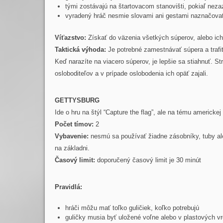
tými zostávajú na štartovacom stanovišti, pokiaľ nezaz
vyradený hráč nesmie slovami ani gestami naznačovať
Víťazstvo:
Získať do väzenia všetkých súperov, alebo ic
Taktická výhoda:
Je potrebné zamestnávať súpera a trafiť 
Keď narazíte na viacero súperov, je lepšie sa stiahnuť. S
osloboditeľov a v prípade oslobodenia ich opäť zajali.
GETTYSBURG
Ide o hru na štýl “Capture the flag”, ale na tému americkej
Počet tímov:
2
Vybavenie:
nesmú sa používať žiadne zásobníky, tuby al
na základni.
Časový limit:
doporučený časový limit je 30 minút
Pravidlá:
hráči môžu mať toľko guličiek, koľko potrebujú
guličky musia byť uložené voľne alebo v plastových v