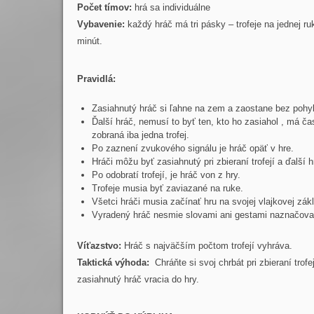
Počet tímov:
hrá sa individuálne
Vybavenie:
každý hráč má tri pásky – trofeje na jednej r
minút.
Pravidlá:
Zasiahnutý hráč si ľahne na zem a zaostane bez pohyb
Ďalší hráč, nemusí to byť ten, kto ho zasiahol , má č
zobraná iba jedna trofej.
Po zaznení zvukového signálu je hráč opäť v hre.
Hráči môžu byť zasiahnutý pri zbieraní trofejí a ďalší 
Po odobratí trofejí, je hráč von z hry.
Trofeje musia byť zaviazané na ruke.
Všetci hráči musia začínať hru na svojej vlajkovej zák
Vyradený hráč nesmie slovami ani gestami naznačovať
Víťazstvo:
Hráč s najväčším počtom trofejí vyhráva.
Taktická výhoda:
Chráňte si svoj chrbát pri zbieraní tro
zasiahnutý hráč vracia do hry.