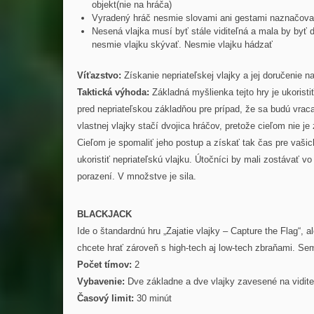
objekt(nie na hráča)
Vyradený hráč nesmie slovami ani gestami naznačovať 
Nesená vlajka musí byť stále viditeľná a mala by byť 
nesmie vlajku skývať. Nesmie vlajku hádzať
Víťazstvo:
Získanie nepriateľskej vlajky a jej doručenie 
Taktická výhoda:
Základná myšlienka tejto hry je ukoristi
pred nepriateľskou základňou pre prípad, že sa budú vraca
vlastnej vlajky stačí dvojica hráčov, pretože cieľom nie je
Cieľom je spomaliť jeho postup a získať tak čas pre vašic
ukoristiť nepriateľskú vlajku. Útočníci by mali zostávať v
porazení. V množstve je sila.
BLACKJACK
Ide o štandardnú hru „Zajatie vlajky – Capture the Flag“, a
chcete hrať zároveň s high-tech aj low-tech zbraňami. 
Počet tímov:
2
Vybavenie:
Dve základne a dve vlajky zavesené na vidite
Časový limit:
30 minút