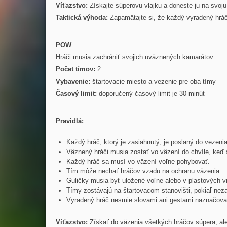
Víťazstvo:
Získajte súperovu vlajku a doneste ju na svoju
Taktická výhoda:
Zapamätajte si, že každý vyradený hráč 
POW
Hráči musia zachrániť svojich uväznených kamarátov.
Počet tímov:
2
Vybavenie:
štartovacie miesto a vezenie pre oba tímy
Časový limit:
doporučený časový limit je 30 minút
Pravidlá:
Každý hráč, ktorý je zasiahnutý, je poslaný do vezeni
Väznený hráči musia zostať vo väzení do chvíle, keď s
Každý hráč sa musí vo väzení voľne pohybovať.
Tím môže nechať hráčov vzadu na ochranu väzenia.
Guličky musia byť uložené voľne alebo v plastových 
Tímy zostávajú na štartovacom stanovišti, pokiaľ neza
Vyradený hráč nesmie slovami ani gestami naznačovať 
Víťazstvo:
Získať do väzenia všetkých hráčov súpera, ale