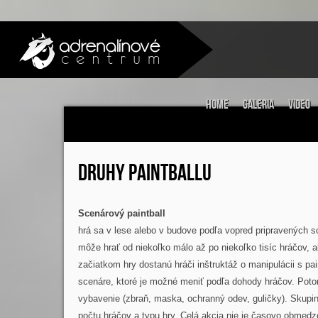
Home
Galeria
Video
DRUHY PAINTBALLU
Scenárový paintball
hrá sa v lese alebo v budove podľa vopred pripravených s
môže hrať od niekoľko málo až po niekoľko tisíc hráčov, a
začiatkom hry dostanú hráči inštruktáž o manipulácii s pa
scenáre, ktoré je možné meniť podľa dohody hráčov. Poto
vybavenie (zbraň, maska, ochranný odev, guličky). Skupi
počtu hráčov a typu hry. Celá akcia nie je časovo obmedze