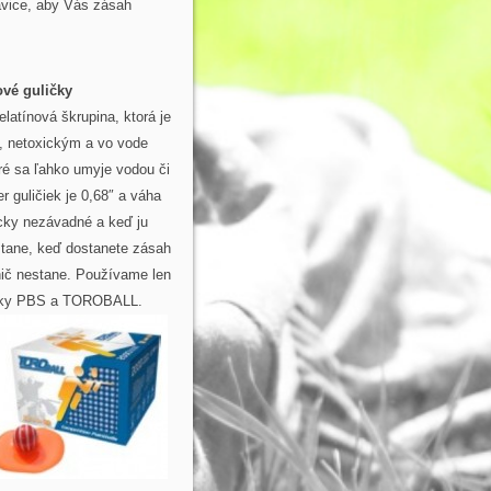
vice, aby Vás zásah
ové guličky
elatínová škrupina, ktorá je
, netoxickým a vo vode
ré sa ľahko umyje vodou či
r guličiek je 0,68″ a váha
icky nezávadné a keď ju
stane, keď dostanete zásah
ič nestane. Používame len
ačky PBS a TOROBALL.