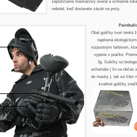
zapožičiame maskáčový overal a ochranné ruka
nebolel, keď dostanete zásah na prsty.
Paintball
Obal guličky tvorí tenká ž
naplnená ekologickým
rozpustným farbivom, kto
vyperie v pračke. Prieme
3g. Guličky sú biolog
ochutnáte ( čo sa občas 
do masky ), tak sa Vám n
kvalitné guličky zn