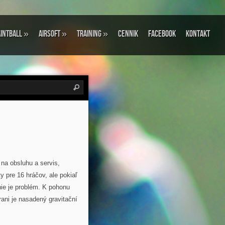
intball
»
Airsoft
»
Training
»
Cennik
Facebook
Kontakt
na obsluhu a servis,
 pre 16 hráčov, ale pokiaľ
nie je problém. K pohonu
rani je nasadený gravitační