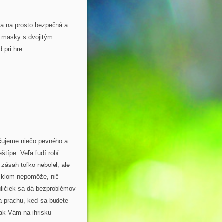
 hra na prosto bezpečná a
 masky s dvojitým
 pri hre.
učujeme niečo pevného a
štípe. Veľa ľudí robí
 zásah toľko nebolel, ale
 sklom nepomôže, nič
uličiek sa dá bezproblémov
 a prachu, keď sa budete
tak Vám na ihrisku