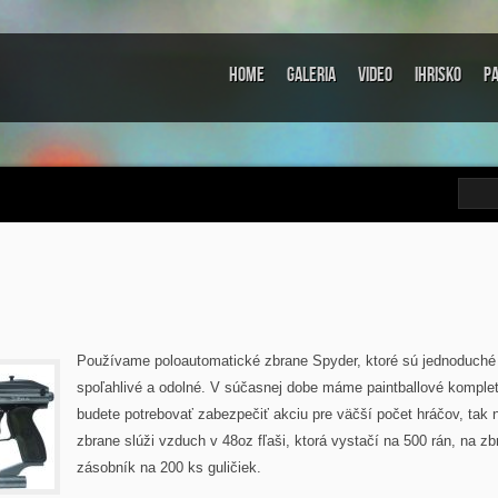
Home
Galeria
Video
Ihrisko
Pa
Používame poloautomatické zbrane Spyder, ktoré sú jednoduché 
spoľahlivé a odolné. V súčasnej dobe máme paintballové komplety
budete potrebovať zabezpečiť akciu pre väčší počet hráčov, tak 
zbrane slúži vzduch v 48oz fľaši, ktorá vystačí na 500 rán, na zb
zásobník na 200 ks guličiek.