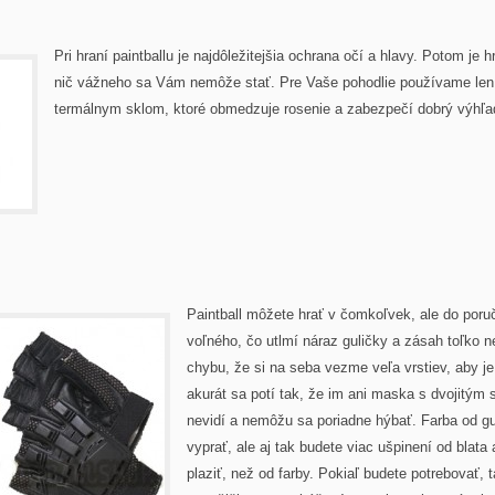
Pri hraní paintballu je najdôležitejšia ochrana očí a hlavy. Potom je
nič vážneho sa Vám nemôže stať. Pre Vaše pohodlie používame len
termálnym sklom, ktoré obmedzuje rosenie a zabezpečí dobrý výhľad
Paintball môžete hrať v čomkoľvek, ale do por
voľného, čo utlmí náraz guličky a zásah toľko ne
chybu, že si na seba vezme veľa vrstiev, aby je
akurát sa potí tak, že im ani maska s dvojitým
nevidí a nemôžu sa poriadne hýbať. Farba od g
vyprať, ale aj tak budete viac ušpinení od blata
plaziť, než od farby. Pokiaľ budete potrebovať, 